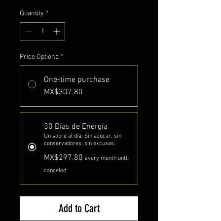
Quantity
*
Price Options
*
One-time purchase
MX$307.80
30 Días de Energía
Un sobre al día. Sin azúcar, sin
conservadores, sin excusas.
MX$297.80
every month until
canceled
Add to Cart