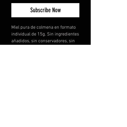
Subscribe Now
Miel pura de colmena en formato
individual de 15g. Sin ingredientes
añadidos, sin conservadores, sin
refrigeración. La dosis exacta, en
el momento exacto, sin
desperdicio.
CONTENIDO
- 30 sobres individuales de 15g
c/u
- 450g totales por bolsa
USOS
- Energía rápida antes del ejercicio
- Endulzante natural para té, café o
infusiones
- Snack energético en viaje, trabajo