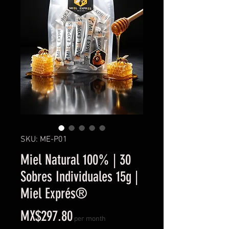
SKU: ME-P01
Miel Natural 100% | 30
Sobres Individuales 15g |
Miel Exprés®
Price
MX$297.80
per month