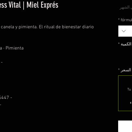
s Vital | Miel Exprés®
سعر
 الشهر
*
fórmu
canela y pimienta. El ritual de bienestar diario
الكمية
*
a · Pimienta
ensación cálida y reconfortante
السعر
*
Tu 
- Presentación: Bolsa 30 sobres · $447
ء
· Sin aditivos