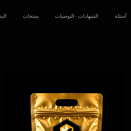
أسئلة
الشهادات - التوصيات
منتجات
البد